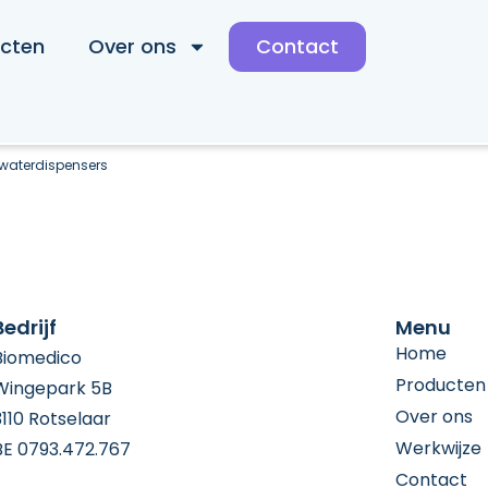
cten
Over ons
Contact
waterdispensers
Bedrijf
Menu
Home
Biomedico
Producten
Wingepark 5B
Over ons
3110 Rotselaar
Werkwijze
BE 0793.472.767
Contact