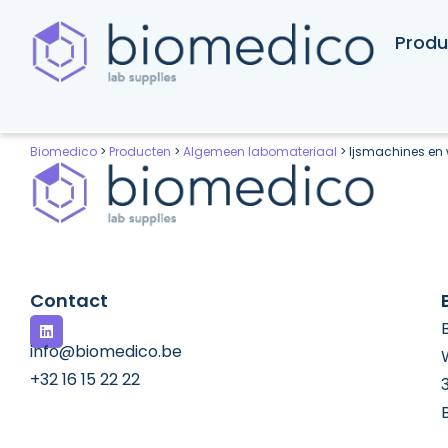
Produ
Biomedico
>
Producten
>
Algemeen labomateriaal
>
Ijsmachines en 
Contact
info@biomedico.be
+32 16 15 22 22