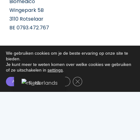
Biomedico
Wingepark 5B
3110 Rotselaar
BE 0793.472.767
We gebruiken cookies om je de beste ervaring op onze site te
Menu
bieden.
Home
Je kunt meer te weten komen over welke cookies we gebruiken
of ze uitschakelen in
settings
.
Producten
Over ons
Sluit AVG/GDPR cookie banner
Accepteer
Nederlands
Instellingen
Werkwijze
Contact
Privacybeleid
GDPR
Algemene voorwaarden