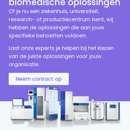
biomedische oplossingen
Of je nu een ziekenhuis, universiteit,
research- of productiecentrum bent, wij
hebben de oplossingen die aan jouw
specifieke behoeften voldoen.
Laat onze experts je helpen bij het kiezen
van de juiste oplossingen voor jouw
organisatie.
Neem contact op